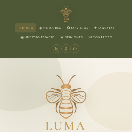
⌂
◈
✿
✦
INICIO
NOSOTROS
SERVICIOS
PAQUETES
◉
★
✉
NUESTRO ESPACIO
OPINIONES
CONTACTO
LUMA